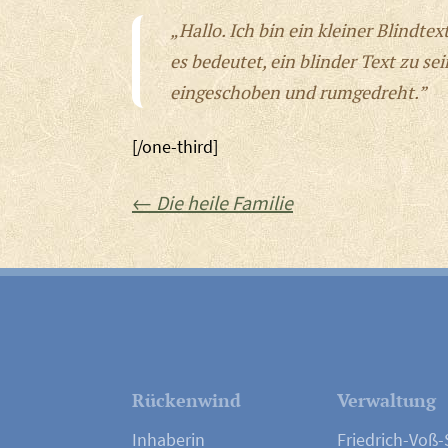
„Hallo. Ich bin ein kleiner Blindte
es bedeutet, ein blinder Text zu 
eingeschoben und rumgedreht.”
[/one-third]
Beitrags-
←
Die heile Familie
Navigation
Rückenwind
Verwaltung
Inhaberin
Friedrich-Voß-S